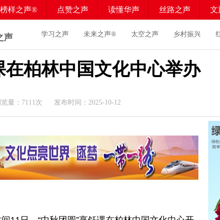
榜样之声®
点赞之声
读懂华声
丝路之声
文
学习之声
未来之声®
太空之声
乡村振兴
之声
课在柏林中国文化中心举办
浏览量：
7111
次 发布时间：2025-10-12