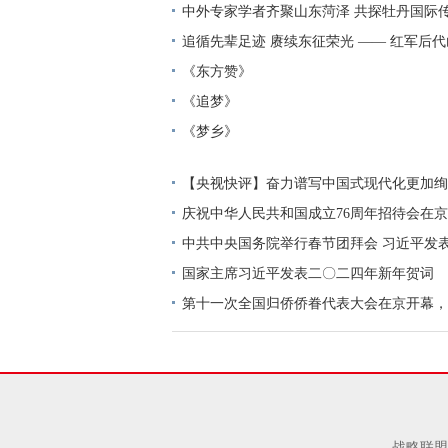
中外专家学者齐聚山东菏泽 共探牡丹国际
追循先辈足迹 赓续东征荣光 —— 红军后
《东方赞》
《追梦》
《梦乡》
【央视快评】奋力谱写中国式现代化更加绚
庆祝新中国成立76周年
庆祝中华人民共和国成立76周年招待会在京
表重要讲话
中共中央国务院举行春节团拜会 习近平发
国家主席习近平发表二〇二四年新年贺词
第十一次全国归侨侨眷代表大会在京开幕，
国家领导人到会祝贺。
战略联盟