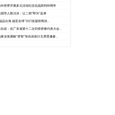
海外侨界开展多元活动纪念抗战胜利80周年
美国华人陈洁冰：让二胡“即兴”起来
福品出海 福至全球”2025首届侨商供...
张自岩：在广东省第十二次归侨侨眷代表大会...
为家乡发展献“侨智”张自岩执行主席受邀参...