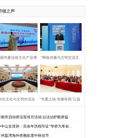
2023“为人类造福·与丝路对话”活动并发言
侨领之声
首届华夏信俗文化产业博
“网络传播与文明交流互
览会”在京启动
鉴”论坛在乌镇举行
“和合文化与文明对话合
“华夏之福 传播有我”公益
”大使圆桌对话会在台州
行走进莫桑比克蒙德拉内
济南市启动侨法宣传月活动 以法治护航侨益
孙中山玄侄孙：百余年历程印证“华侨为革命...
举行
大学
广州荔湾海外侨胞欢度中秋佳节