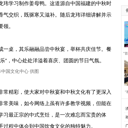
玮学习制作姜母鸭。这道源自中国福建的中秋时
香气交织，既驱寒又滋补。随后龙玮详细讲解并示
要领。
一桌，其乐融融品尝中秋宴，举杯共庆佳节。餐
“
快乐”，中心处处洋溢着喜庆、团圆的节日气氛。
中国文化中心 供图
常精彩，使大家对中秋宴和中秋文化有了更深入
​
非常美味，如今网络上虽有许多教学视频，但能在
作
·
学习最正宗的中式烹饪，是一次难忘而宝贵的体
·
手过程中体会到中国饮食文化的独特魅力。
·