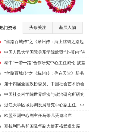
头条关注
基层人物
热门资讯
“丝路百城传”之《泉州传：海上丝绸之路起
点》新书首发式在泉州举行
中国人民大学国际关系学院欧盟“让-莫内”讲
席教授、国际事务研究所所长、欧盟研究中
泰中“一带一路”合作研究中心主任威伦·披差
心主任王义桅受邀出席2023“为人类造福·与
翁帕迪受邀出席2023“为人类造福·与丝路对
“丝路百城传”之《杭州传：住在天堂》新书
丝路对话”活动并发言
话”活动并发言
首发式在杭州举行
第十四届全国政协委员、中国社会艺术协会
副主席舒勇受邀出席2023“为人类造福·与丝
中国社会科学院世界经济与政治研究所研究
路对话”活动并发言
员、中国社科院大学教授薛力受邀出席
浙江大学区域协调发展研究中心副主任、中
2023“为人类造福·与丝路对话”活动并发言
国西部发展研究院常务副院长董雪兵受邀出
欧盟亚洲中心副主任马蒂儿受邀出席
席2023“为人类造福·与丝路对话”活动并发言
2023“为人类造福·与丝路对话”活动并发言
塞拉利昂共和国驻华副大使罗格受邀出席