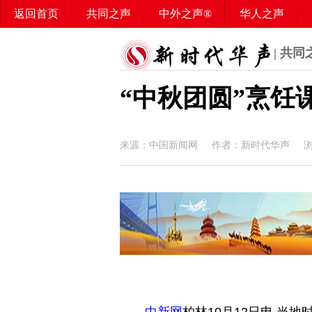
返回首页
共同之声
中外之声®
华人之声
华媒之声
百姓之声®
华声智库
华声学堂
| 共同
“中秋团圆”烹饪
公益之声
应急之声
来源：中国新闻网 作者：新时代华声 