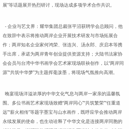
展”等话题展开热烈研讨，现场达成多项学术合作共识。
- 企业与艺文界：耀华集团总裁张平沼获聘学会总顾问，他
在致辞中表示将推动两岸企业开展技术研发与市场拓展合
作；两岸知名企业家何鸿荣、张连兴、汤永郎、庆启本等携
手出席，承诺为两岸青年创业提供资源支持；大陆书法家协
会会员与台湾中华书画学会艺术家现场联袂创作，以“两岸同
源”“共筑中华梦”为主题挥毫泼墨，将现场气氛推向高潮。
晚宴现场洋溢浓厚的中华文化气息与两岸一家亲的温馨氛
围。多位书画艺术家现场致赠“两岸同心”“共筑繁荣”“任重道
远”“薪火相传”等题字墨宝与山水画作，既呼应学会推动两岸
永续发展的使命，也生动诠释了中华文化是连接两岸同胞的