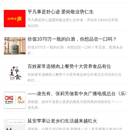
平凡事是舒心迹 爱岗敬业势仁生
平凡事是舒心迹爱岗敬业势仁生作者：齐结存儿时向往军营、
向往特...
价值1070万一瓶的白酒，你想品尝一口吗？
价值1070万一瓶的白酒，你想品尝一口吗？常言道，贵酒未必
好...
百姓家常选猪肉上餐势十大营养食品有位
百姓家常选猪肉上餐势十大营养食品有位作者北京齐结存占位
时代，...
——凌先有、张莉芳做客中央广播电视总台《乐享
原标题：如何不吝啬心底里的善良为世间美好添砖加瓦？——
凌先有...
延安苹果让老乡们生活越来越红火
原标题：沿着总书记的足迹·新闻多一点丨延安苹果让老乡们生