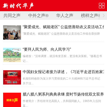
共同之声
中外之声®
华人之声
榜样之声®
“聚爱成光、赋能老区” 公益慈善助农义卖活动工
“聚爱成光、赋能老区” 公益慈善助农义卖活动工作组在蓉挂牌
“要拜人民为师、向人民学习”
编者按：“没有调查，就没有发言权，更没有决策权。”循着总书
记...
中国妇女报记者接力讲述，《习近平走进百姓家》
长按扫码收听为深入学习贯彻党的二十大精神和习近平总书记
关于注...
腊八腊八粥系列典典承继 度时节扬传统双文双养
作者简介：齐结存河北高阳人，共和国同龄人。1965年入伍到
某...