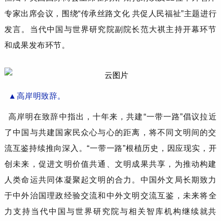
专家出席会议，围绕“传承丝路文化 共促人民福祉”主题进行
发言。当代中国与世界研究院副院长范大祺主持开幕环节
和成果发布环节。
▲
高岸明
致辞
。
高岸明
在致辞中
指出，
十年来，共建
“一带一路”
倡议
拉近
了中国与共建国家民众心与心的距离，将不同文明间的交
流互鉴持续推向深入
。
“一带一路”根植历史，因应现实
，开
创未来，促进文明价值共通、文明成果共享，为推动构建
人类命运共同体凝聚起文明的合力。
中国外文局
长期致力
于
中外治国理政经验交流和
中外
文明
交流
互鉴
，
未来
将全
力支持当代中国与世界研究院与
相关智库机构继续就共