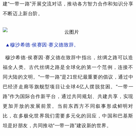
建
“一带一路”开展交流对话，推动各方智力合作和知识分享
不断迈上新台阶。
▲穆沙希德·侯赛因·赛义德致辞。
穆沙希德
·侯赛因·赛义德
在致辞中
指出，丝绸之路可以造
福全人类
。
古代丝绸之路是全球化的第一个范例，连接不
同大陆的文明。
“
一带一路
”
是
21世纪最重要的倡议，通过中
巴经济走廊等旗舰型项目让全球4亿人摆脱贫困。
“
一带一
路
”
作为国际合作新平台，通过共同规划、共建共享，实现
更加开放的发展前景。
当前东西方不同叙事
形成鲜明对
比，在多极化世界我们需要多元化的回应，中国和巴基斯
坦是好朋友，共同推动
“
一带一路
”
建设新的世界。