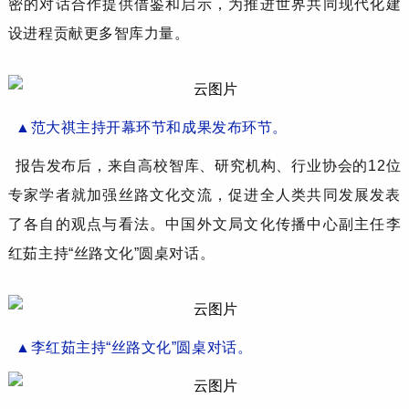
密的对话合作提供借鉴和启
示，为推进世界共同现代化建
设进程贡献更多智库力量。
▲
范大祺
主持开幕
环节
和
成果
发布环节
。
报告发布后，
来自
高校
智库
、研究机构
、
行业协会
的
12位
专家学者就加强
丝路文化
交流，促进
全人类
共同发展发表
了各自的观点与看法。
中国外文局文化传播中心
副
主任
李
红茹
主持
“丝路文化”圆桌对话。
▲
李红茹
主持
“丝路文化”圆桌
对话。