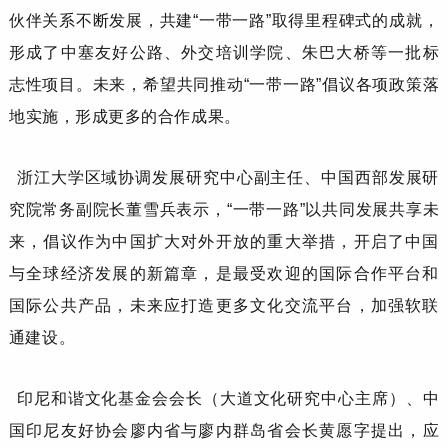
伙伴关系
不断发展，共建
“一带一路”取得里程碑式的成就
，
形成了
中塞友好公路、外交培训学院、朱巴
大
桥等
一批标
志性项目
。
未来，希望
共同推动
“一带一路”倡议各项政策
落
地
实施
，
形成更多的
合作成果。
浙江大学区域协调发展研究中心副主任、中国西部发展研
究院常务副院长
董雪兵
表示，
“一带一路”以共同发展共享未
来，倡议作为中国扩大对外开放的重大举措，开启了中国
与全球经济发展的新篇章，是最受欢迎的国际合作平台和
国际公共产品，未来应打造更多文化交流平台，加强软联
通建设。
印尼和谐文化基金会会长（大道文化研究中心主席）
、
中
国印尼友好协会廖内省与廖内群岛省会长
黄愿字
提出，应