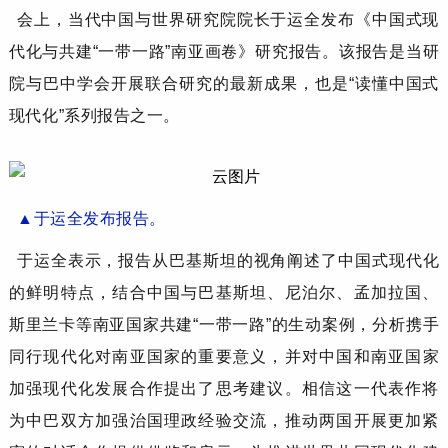
会上，
当代中国与世界研究院
院长
于运全
发布
《
中国式现
代化与共建
“一带一路”南亚画卷
》
研究报告
。
该报告是当研
院
与巴中学会
开展
联合研究的最新成果
，
也是
“读懂中国式
现代化”系列报告之一
。
▲
于运全
发布
报告
。
于运全
表示，
报告从巴基斯坦的视角阐述了中国式现代化
的鲜明特点，结合中国与巴基斯坦、尼泊尔、孟加拉国、
斯里兰卡等南亚国家共建
“一带一路”的生动案例，分析
携手
同行
现代化对南亚国家的重要意义，并对中国和南亚国家
加强现代化发展合作提出了思考建议。相信这一代表作将
为
中巴
双方加强治国理政经验交流，推动
两国开展
更加紧