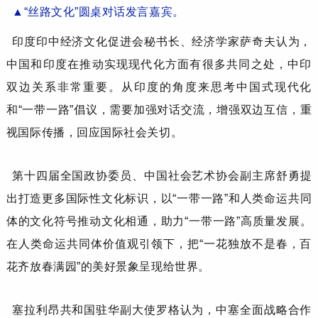
▲
“丝路文化”圆桌
对话
发言嘉宾
。
印度印中经济文化促进会秘书长、经济学家
萨奇夫
认为，
中国和印度在推动实现现代化方面有很多共同之处，中印
双边关系非常重要。从印度的角度来思考中国式现代化
和
“
一带一路
”
倡议，需要加强对话交流，增强双边互信，重
视国际传播，回应国际社会关切。
第十四届全国政协委员、中国社会艺术协会副主席
舒勇
提
出打造更多国际性文化标识，以
“一带一路”和人类命运共同
体
的文化符号推动文化相通，助力
“一带一路”高质量发展。
在人类命运共同体价值观引领下，把“一花独放不是春，百
花齐放春满园”的美好景象呈现给世界。
塞拉利昂共和国驻华副大使
罗格
认为，中塞
全面战略
合作