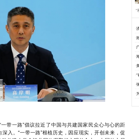
​
作
·
·
·
·
·
·
“
·
·
“一带一路”
倡议
拉近了中国与共建国家民众心与心的距
向深入
。
“一带一路”根植历史，因应现实
，开创未来，促