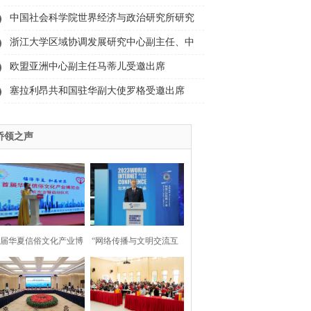
副主席舒勇受邀出席2023“为人类造福·与丝
中国社会科学院世界经济与政治研究所研究
路对话”活动并发言
员、中国社科院大学教授薛力受邀出席
浙江大学区域协调发展研究中心副主任、中
2023“为人类造福·与丝路对话”活动并发言
国西部发展研究院常务副院长董雪兵受邀出
欧盟亚洲中心副主任马蒂儿受邀出席
席2023“为人类造福·与丝路对话”活动并发言
2023“为人类造福·与丝路对话”活动并发言
塞拉利昂共和国驻华副大使罗格受邀出席
2023“为人类造福·与丝路对话”活动并发言
侨领之声
首届华夏信俗文化产业博
“网络传播与文明交流互
览会”在京启动
鉴”论坛在乌镇举行