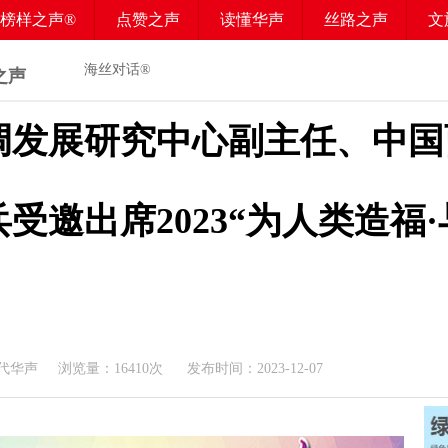
榜样之声®
点赞之声
读懂华声
丝路之声
文
海丝对话®
之声
调发展研究中心副主任、中国
受邀出席2023“为人类造福
代华声 浏览量：
16410
次 发布时间：2023-12-07