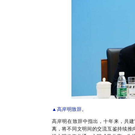
▲
高岸明
致辞
。
高岸明
在致辞中
指出，
十年来，共建
离，将不同文明间的交流互鉴持续推