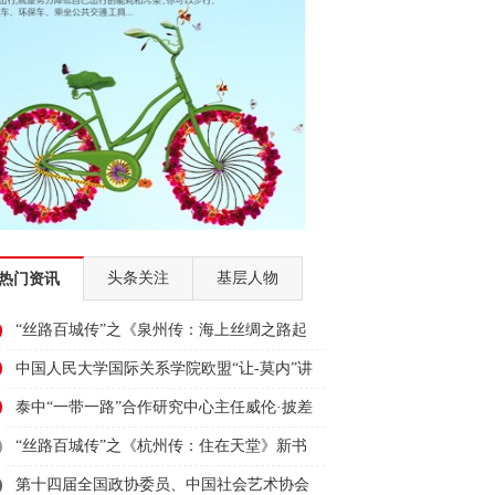
头条关注
基层人物
热门资讯
“丝路百城传”之《泉州传：海上丝绸之路起
点》新书首发式在泉州举行
中国人民大学国际关系学院欧盟“让-莫内”讲
席教授、国际事务研究所所长、欧盟研究中
泰中“一带一路”合作研究中心主任威伦·披差
心主任王义桅受邀出席2023“为人类造福·与
翁帕迪受邀出席2023“为人类造福·与丝路对
“丝路百城传”之《杭州传：住在天堂》新书
丝路对话”活动并发言
话”活动并发言
首发式在杭州举行
第十四届全国政协委员、中国社会艺术协会