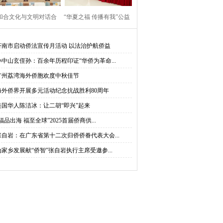
“和合文化与文明对话合
“华夏之福 传播有我”公益
”大使圆桌对话会在台州
行走进莫桑比克蒙德拉内
济南市启动侨法宣传月活动 以法治护航侨益
孙中山玄侄孙：百余年历程印证“华侨为革命...
举行
大学
广州荔湾海外侨胞欢度中秋佳节
海外侨界开展多元活动纪念抗战胜利80周年
美国华人陈洁冰：让二胡“即兴”起来
福品出海 福至全球”2025首届侨商供...
张自岩：在广东省第十二次归侨侨眷代表大会...
为家乡发展献“侨智”张自岩执行主席受邀参...