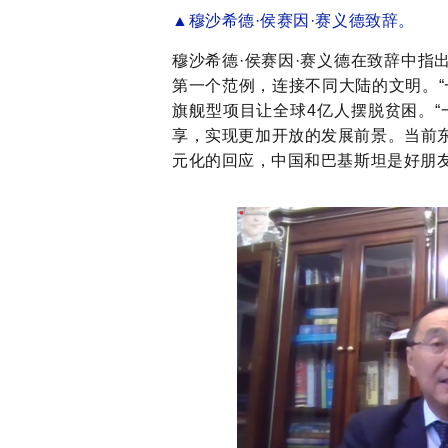
▲穆沙希德·侯赛因·赛义德致辞。
穆沙希德
·侯赛因·赛义德
在致辞中
指
第一个范例，连接不同大陆的文明。
“
旗舰型项目让全球4亿人摆脱贫困。
“
享，实现更加开放的发展前景。
当前
元化的回应，中国和巴基斯坦是好朋