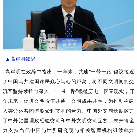
▲
高岸明
致辞
。
高岸明
在致辞中
指出，
十年来，共建
“一带一路”
倡议
拉近
了中国与共建国家民众心与心的距离，将不同文明间的交
流互鉴持续推向深入
。
“一带一路”根植历史，因应现实
，开
创未来，促进文明价值共通、文明成果共享，为推动构建
人类命运共同体凝聚起文明的合力。
中国外文局
长期致力
于
中外治国理政经验交流和
中外
文明
交流
互鉴
，
未来
将全
力支持当代中国与世界研究院与
相关智库机构继续就共