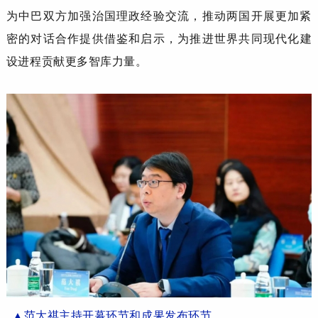
为
中巴
双方加强治国理政经验交流，推动
两国开展
更加紧
密的对话合作提供借鉴和启
示，为推进世界共同现代化建
设进程贡献更多智库力量。
▲
范大祺
主持开幕
环节
和
成果
发布环节
。