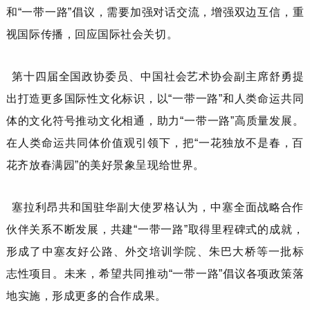
和
“
一带一路
”
倡议，需要加强对话交流，增强双边互信，重
视国际传播，回应国际社会关切。
第十四届全国政协委员、中国社会艺术协会副主席
舒勇
提
出打造更多国际性文化标识，以
“一带一路”和人类命运共同
体
的文化符号推动文化相通，助力
“一带一路”高质量发展。
在人类命运共同体价值观引领下，把“一花独放不是春，百
花齐放春满园”的美好景象呈现给世界。
塞拉利昂共和国驻华副大使
罗格
认为，中塞
全面战略
合作
伙伴关系
不断发展，共建
“一带一路”取得里程碑式的成就
，
形成了
中塞友好公路、外交培训学院、朱巴
大
桥等
一批标
志性项目
。
未来，希望
共同推动
“一带一路”倡议各项政策
落
地
实施
，
形成更多的
合作成果。