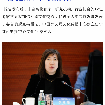
报告发布后，
来自
高校
智库
、研究机构
、
行业协会
的
12位
专家学者就加强
丝路文化
交流，促进
全人类
共同发展发表
了各自的观点与看法。
中国外文局文化传播中心
副
主任
李
红茹
主持
“丝路文化”圆桌对话。