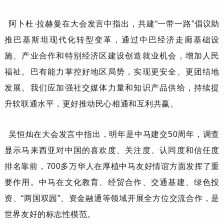
阿卜杜
·拉赫曼
在大会发言中指出，
共建
“一带一路”倡议助
推巴基斯坦现代化转型变革，通过中巴经济走廊基础设
施、产业合作和特别经济区建设创造就业机会，增加人民
福祉。巴有能力掌控好地区局势，实现更安全、更团结地
发展。我们应加强社交媒体力量和知识产品供给，持续提
升软联通水平，更好推动民心相通和互利共赢。
吴恒灿
在大会发言中指出，明年是中马建交
50周年，调查
显示马来西亚对中国的喜欢度、关注度、认同度和信任度
排名靠前，700多万华人在厚植中马友好情谊方面发挥了重
要作用。中马在文化教育、经贸合作、交通基建、绿色投
资、“两国双园”、资金融通等领域开展全方位交流合作，是
世界友好的标志性模范。