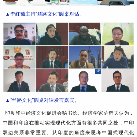
▲
李红茹
主持
“丝路文化”圆桌
对话。
▲
“丝路文化”圆桌
对话
发言嘉宾
。
印度印中经济文化促进会秘书长、经济学家
萨奇夫
认为，
中国和印度在推动实现现代化方面有很多共同之处，中印
双边关系非常重要。从印度的角度来思考中国式现代化