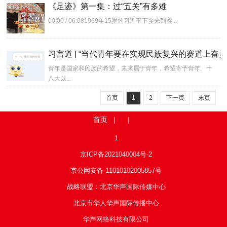
《足迹》第一集：过“五关”有多难
00:00 / 06:081969年15岁的习近平下乡来到梁...
习言道 | “当代青年要在实现民族复兴的赛道上奋勇
青年是国家和民族的希望，未来属于青年，希望寄予青年。十
八大以...
首页
1
2
下一页
末页
首页
| |
1
京ICP备2021040004号-2
京公网安备 11010102005857号
战略联盟：北京华声国际传媒中心
北京市华人华声国际传播中心
华声网络科技有限公司