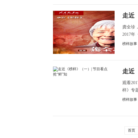
走近
龚全珍
2017
榜样故事
走近
观看2
样》专题节
榜样故事
首页