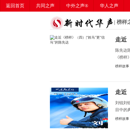
返回首页
共同之声
中外之声®
华人之声
华媒之声
百姓之声®
华声智库
华声学堂
| 榜样
榜样少年
走近
陈先达
《榜样》
榜样故事
走近
刘锐刘
目中的典
榜样故事