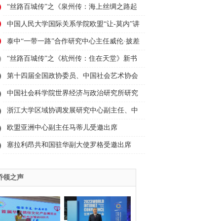
“丝路百城传”之《泉州传：海上丝绸之路起
点》新书首发式在泉州举行
中国人民大学国际关系学院欧盟“让-莫内”讲
席教授、国际事务研究所所长、欧盟研究中
泰中“一带一路”合作研究中心主任威伦·披差
心主任王义桅受邀出席2023“为人类造福·与
翁帕迪受邀出席2023“为人类造福·与丝路对
“丝路百城传”之《杭州传：住在天堂》新书
丝路对话”活动并发言
话”活动并发言
首发式在杭州举行
第十四届全国政协委员、中国社会艺术协会
副主席舒勇受邀出席2023“为人类造福·与丝
中国社会科学院世界经济与政治研究所研究
路对话”活动并发言
员、中国社科院大学教授薛力受邀出席
浙江大学区域协调发展研究中心副主任、中
2023“为人类造福·与丝路对话”活动并发言
国西部发展研究院常务副院长董雪兵受邀出
欧盟亚洲中心副主任马蒂儿受邀出席
席2023“为人类造福·与丝路对话”活动并发言
2023“为人类造福·与丝路对话”活动并发言
塞拉利昂共和国驻华副大使罗格受邀出席
2023“为人类造福·与丝路对话”活动并发言
侨领之声