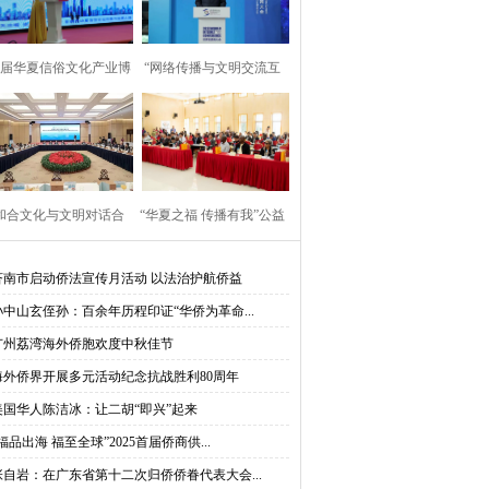
首届华夏信俗文化产业博
“网络传播与文明交流互
览会”在京启动
鉴”论坛在乌镇举行
“和合文化与文明对话合
“华夏之福 传播有我”公益
”大使圆桌对话会在台州
行走进莫桑比克蒙德拉内
济南市启动侨法宣传月活动 以法治护航侨益
孙中山玄侄孙：百余年历程印证“华侨为革命...
举行
大学
广州荔湾海外侨胞欢度中秋佳节
海外侨界开展多元活动纪念抗战胜利80周年
美国华人陈洁冰：让二胡“即兴”起来
福品出海 福至全球”2025首届侨商供...
张自岩：在广东省第十二次归侨侨眷代表大会...