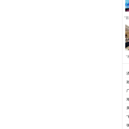
“
​
作
·
·
·
·
·
·
“
·