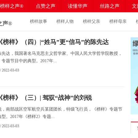
榜样之声®
点赞之声
读懂华声
丝路之声
文
榜样故事
榜样人物
榜样父亲
榜样母亲
之声®
《榜样》（四）|“姓马”更“信马”的陈先达
陈先达，我国著名马克思主义哲学家、中国人民大学哲学院教授，
专题节目中的典型。2017年...
/ 2022-03-03
《榜样》（三）| 驾驭“战神”的刘锐
锐，南部战区空军航空兵某团团长，特级飞行员，《榜样》专题节
型。2017年《榜样2》专题...
/ 2022-03-03