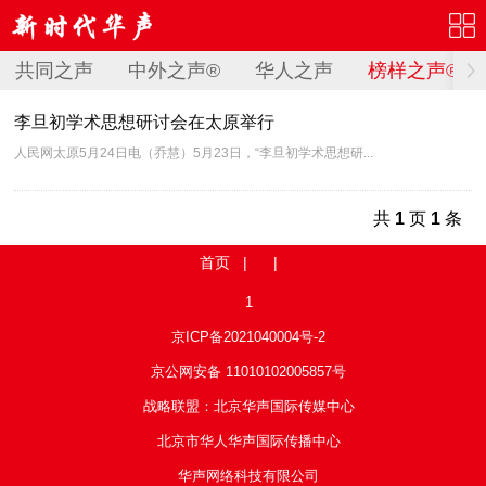
共同之声
中外之声®
华人之声
榜样之声®
李旦初学术思想研讨会在太原举行
人民网太原5月24日电（乔慧）5月23日，“李旦初学术思想研...
共
1
页
1
条
首页
| |
1
京ICP备2021040004号-2
京公网安备 11010102005857号
战略联盟：北京华声国际传媒中心
北京市华人华声国际传播中心
华声网络科技有限公司