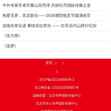
中外专家学者齐聚山东菏泽 共探牡丹国际传播之道
热爱无界，竞启新生——2026濮院电竞节圆满收官
追循先辈足迹 赓续东征荣光 —— 红军后代山西行纪实
《东方赞》
《追梦》
首页
| |
1
京ICP备2021040004号-2
京公网安备 11010102005857号
战略联盟：北京华声国际传媒中心
北京市华人华声国际传播中心