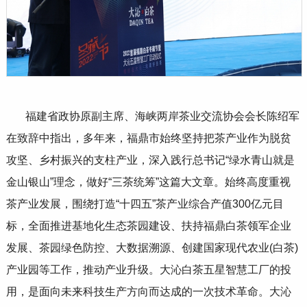
福建省政协原副主席、海峡两岸茶业交流协会会长陈绍军
在致辞中指出，多年来，福鼎市始终坚持把茶产业作为脱贫
攻坚、乡村振兴的支柱产业，深入践行总书记
“
绿水青山就是
金山银山
”
理念，做好
“
三茶统筹
”
这篇大文章。始终高度重视
茶产业发展，围绕打造
“
十四五
”
茶产业综合产值
300
亿元目
标，全面推进基地化生态茶园建设、扶持福鼎白茶领军企业
发展、茶园绿色防控、大数据溯源、创建国家现代农业
(
白茶
)
产业园等工作，推动产业升级。大沁白茶五星智慧工厂的投
用，是面向未来科技生产方向而达成的一次技术革命。大沁