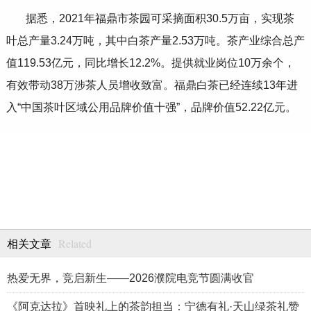
据悉，
2021
年福鼎市茶园可采摘面积
30.5
万亩，实现茶
叶总产量
3.24
万吨，其中白茶产量
2.53
万吨。茶产业综合总产
值
119.53
亿元，同比增长
12.2%
。提供就业岗位
10
万余个，
有效带动
38
万涉茶人员增收致富。福鼎白茶已经连续
13
年进
入
“
中国茶叶区域公用品牌价值十强
”
，品牌价值
52.22
亿元。
Related
相关文章
热爱无界，竞启新生——2026濮院电竞节圆满收官
《阿克达拉》首映礼上的茶韵担当：宁德有礼·天山绿茶礼赞