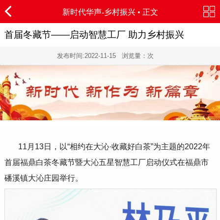
新时代华声-
乡村振兴
• 正文
首届冬藏节——启动智慧工厂 助力乡村振兴
发布时间:
2022-11-15
浏览量：
次
11
月
13
日，以
“
相约在大沁
·
收藏好白茶
”
为主题的
2022
年
首届福鼎白茶冬藏节暨大沁五星智慧工厂启动仪式在福鼎市
磻溪镇大沁庄园举行。