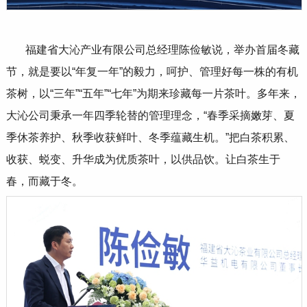
福建省大沁产业有限公司总经理陈俭敏说，举办首届冬藏
节，就是要以
“
年复一年
”
的毅力，呵护、管理好每一株的有机
茶树，以
“
三年
”“
五年
”“
七年
”
为期来珍藏每一片茶叶。多年来，
大沁公司秉承一年四季轮替的管理理念，
“
春季采摘嫩芽、夏
季休茶养护、秋季收获鲜叶、冬季蕴藏生机。
”
把白茶积累、
收获、蜕变、升华成为优质茶叶，以供品饮。让白茶生于
春，而藏于冬。