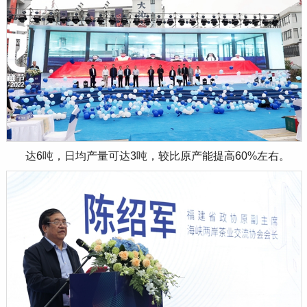
达
6
吨，日均产量可达
3
吨，较比原产能提高
60%
左右。