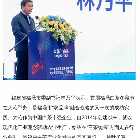
福建省福鼎市委副书记林乃平表示，首届福鼎白茶冬藏节
在大沁举办，是福鼎市
“
双品牌
”
融合战略的又一次的成功实
践。大沁作为中国白茶十强企业，自
2014
年创建以来，就以
现代化工业理念驱动农业生产，始终在
“
三茶统筹
”
方面走在行
业前列，是福鼎白茶产业化发展的真实写照。一片叶子富一