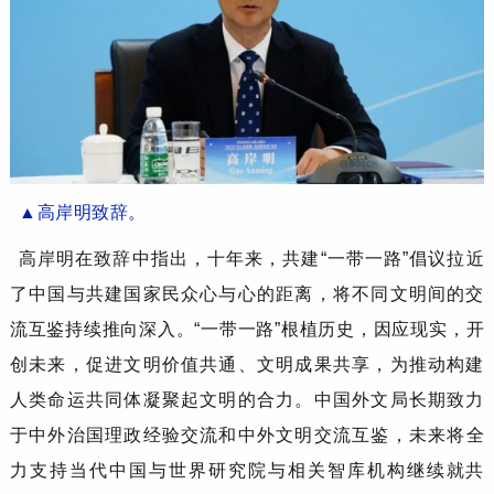
▲
高岸明
致辞
。
高岸明
在致辞中
指出，
十年来，共建
“一带一路”
倡议
拉近
了中国与共建国家民众心与心的距离，将不同文明间的交
流互鉴持续推向深入
。
“一带一路”根植历史，因应现实
，开
创未来，促进文明价值共通、文明成果共享，为推动构建
人类命运共同体凝聚起文明的合力。
中国外文局
长期致力
于
中外治国理政经验交流和
中外
文明
交流
互鉴
，
未来
将全
力支持当代中国与世界研究院与
相关智库机构继续就共