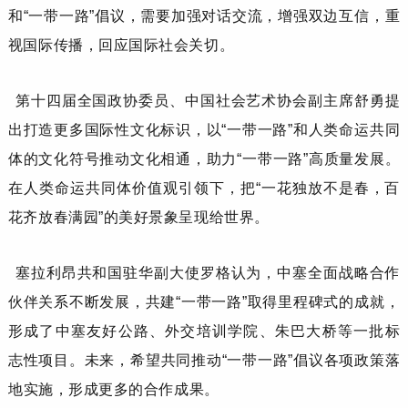
和
“
一带一路
”
倡议，需要加强对话交流，增强双边互信，重
视国际传播，回应国际社会关切。
第十四届全国政协委员、中国社会艺术协会副主席
舒勇
提
出打造更多国际性文化标识，以
“一带一路”和人类命运共同
体
的文化符号推动文化相通，助力
“一带一路”高质量发展。
在人类命运共同体价值观引领下，把“一花独放不是春，百
花齐放春满园”的美好景象呈现给世界。
塞拉利昂共和国驻华副大使
罗格
认为，中塞
全面战略
合作
伙伴关系
不断发展，共建
“一带一路”取得里程碑式的成就
，
形成了
中塞友好公路、外交培训学院、朱巴
大
桥等
一批标
志性项目
。
未来，希望
共同推动
“一带一路”倡议各项政策
落
地
实施
，
形成更多的
合作成果。