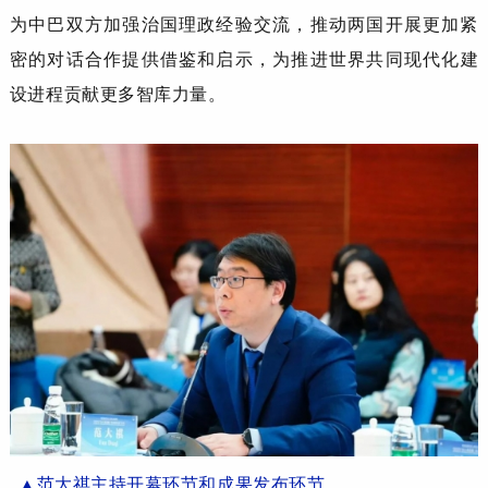
为
中巴
双方加强治国理政经验交流，推动
两国开展
更加紧
密的对话合作提供借鉴和启
示，为推进世界共同现代化建
设进程贡献更多智库力量。
▲
范大祺
主持开幕
环节
和
成果
发布环节
。