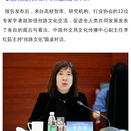
报告发布后，
来自
高校
智库
、研究机构
、
行业协会
的
12位
专家学者就加强
丝路文化
交流，促进
全人类
共同发展发表
了各自的观点与看法。
中国外文局文化传播中心
副
主任
李
红茹
主持
“丝路文化”圆桌对话。