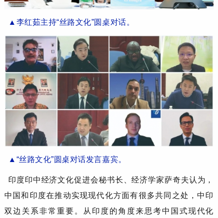
▲
李红茹
主持
“丝路文化”圆桌
对话。
▲
“丝路文化”圆桌
对话
发言嘉宾
。
印度印中经济文化促进会秘书长、经济学家
萨奇夫
认为，
中国和印度在推动实现现代化方面有很多共同之处，中印
双边关系非常重要。从印度的角度来思考中国式现代化