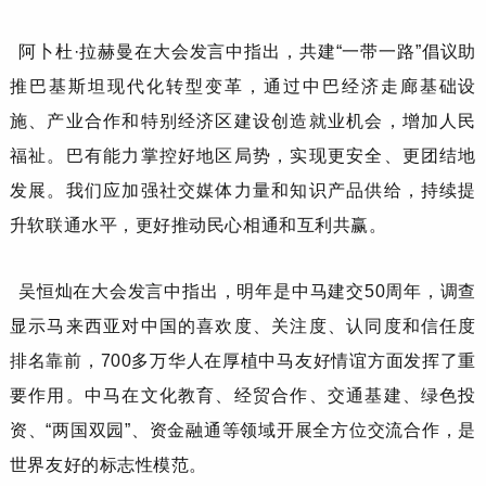
阿卜杜
·拉赫曼
在大会发言中指出，
共建
“一带一路”倡议助
推巴基斯坦现代化转型变革，通过中巴经济走廊基础设
施、产业合作和特别经济区建设创造就业机会，增加人民
福祉。巴有能力掌控好地区局势，实现更安全、更团结地
发展。我们应加强社交媒体力量和知识产品供给，持续提
升软联通水平，更好推动民心相通和互利共赢。
吴恒灿
在大会发言中指出，明年是中马建交
50周年，调查
显示马来西亚对中国的喜欢度、关注度、认同度和信任度
排名靠前，700多万华人在厚植中马友好情谊方面发挥了重
要作用。中马在文化教育、经贸合作、交通基建、绿色投
资、“两国双园”、资金融通等领域开展全方位交流合作，是
世界友好的标志性模范。