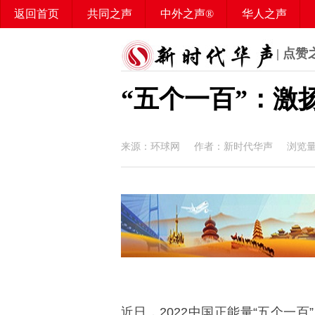
返回首页
共同之声
中外之声®
华人之声
华媒之声
百姓之声®
华声智库
华声学堂
| 点赞
“五个一百”：激
来源：环球网 作者：新时代华声 浏览
近日，2022中国正能量“五个一