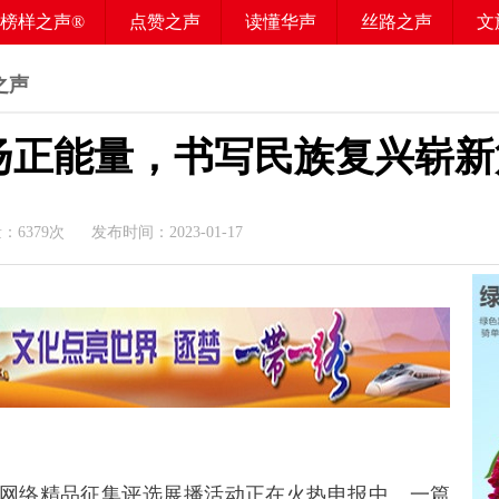
榜样之声®
点赞之声
读懂华声
丝路之声
文
之声
扬正能量，书写民族复兴崭新
量：
6379
次 发布时间：2023-01-17
百”网络精品征集评选展播活动正在火热申报中。一篇