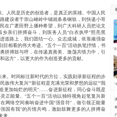
赞歌。人民是历史的创造者，是真正的英雄。中国人民
路建设者于崇山峻岭中铺就条条钢轨，到快递小哥
民在广袤田野上播种希望，到广大科研人员把论文
乡亲们拼搏奋斗，到医务人员“白衣执甲”照亮黑
进道路上，我们团结一心、众志成城，依靠顽强奋
刮目相看的伟大奇迹。“五个一百”活动执笔抒情，书
“
勇拼搏鼓与呼，在传递真善美、激荡共情力中，引
诗和远方”，以更大的作为创造更多的贡献。
好未来。时间标注新时代的方位，实践刻录新征程的步
民族伟大复兴”“新征程是充满光荣和梦想的远征”“我
​
造更加灿烂的明天”……奋进新征程，同心奋斗既是
灵正能量。“五个一百”活动以独特视角起笔复兴新
作
·
在网络空间奏响奋进中国“强音符”，做引领正能量
·
”“强国有我”的共情共鸣，激励鼓舞更多的人拼搏奋
未来。
·