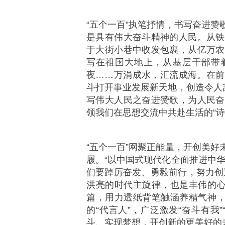
“五个一百”执笔抒情，书写奋进
是具有伟大奋斗精神的人民。从铁
于大街小巷中收发包裹，从亿万农
写在祖国大地上，从基层干部带着
夜……万涓成水，汇流成海。在前
斗打开事业发展新天地，创造令人
写伟大人民之奋进赞歌，为人民奋
领我们在思想交流中共赴生活的“
“五个一百”网聚正能量，开创美
履。“以中国式现代化全面推进中华
们要踔厉奋发、勇毅前行，努力创
洪亮的时代主旋律，也是丰伟的心
篇，用力透纸背笔触涵养精气神，
的“代言人”，广泛激发“奋斗有我
斗、实现梦想，开创新的更美好的