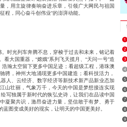
量，用主旋律奏响奋进乐章，引领广大网民与祖国
新征程，同心奋斗创伟业”的澎湃动能。
经纬。时光列车奔腾不息，穿梭于过去和未来，铭记着
看大国重器，“嫦娥”系列飞天揽月、“天问一号”造
”，浩瀚太空留下更多中国足迹；看超级工程，港珠澳
驰骋，神州大地涌现更多中国建造；看科技活力，
机器人、云经济、数字经济等新技术新产品新业态加
江山壮丽，气象万千，今天的中国是梦想接连实现
，绘写独属于新时代的恢弘史诗，让我们在品读中国
中凝聚共识，激昂奋进力量，坚信敢于有梦、勇于
的蓝图变成美好的现实，让明天的中国更美好。