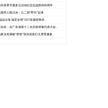
海外侨界开展多元活动纪念抗战胜利80周年
美国华人陈洁冰：让二胡“即兴”起来
福品出海 福至全球”2025首届侨商供...
张自岩：在广东省第十二次归侨侨眷代表大会...
为家乡发展献“侨智”张自岩执行主席受邀参...