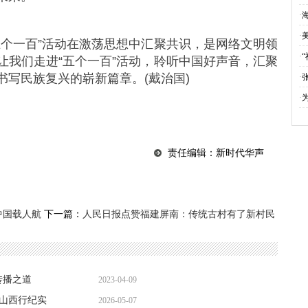
·
·
五个一百”活动在激荡思想中汇聚共识，是网络文明领
·
“
让我们走进“五个一百”活动，聆听中国好声音，汇聚
写民族复兴的崭新篇章。(戴治国)
·
·
责任编辑：新时代华声
中国载人航
下一篇：
人民日报点赞福建屏南：传统古村有了新村民
传播之道
2023-04-09
代山西行纪实
2026-05-07