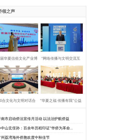
2023“为人类造福·与丝路对话”活动并发言
侨领之声
首届华夏信俗文化产业博
“网络传播与文明交流互
览会”在京启动
鉴”论坛在乌镇举行
“和合文化与文明对话合
“华夏之福 传播有我”公益
”大使圆桌对话会在台州
行走进莫桑比克蒙德拉内
济南市启动侨法宣传月活动 以法治护航侨益
孙中山玄侄孙：百余年历程印证“华侨为革命...
举行
大学
广州荔湾海外侨胞欢度中秋佳节