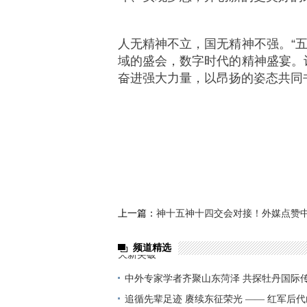
人无精神不立，国无精神不强。“
域的盛会，数字时代的精神盛宴。
奋进强大力量，以昂扬的姿态共同书
上一篇：
神十五神十四交会对接！外媒点赞
频道精选
天新突破
中外专家学者齐聚山东菏泽 共探牡丹国际
追循先辈足迹 赓续东征荣光 —— 红军后