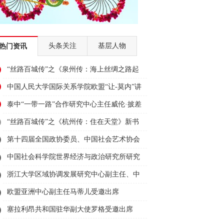
头条关注
基层人物
热门资讯
“丝路百城传”之《泉州传：海上丝绸之路起
点》新书首发式在泉州举行
中国人民大学国际关系学院欧盟“让-莫内”讲
席教授、国际事务研究所所长、欧盟研究中
泰中“一带一路”合作研究中心主任威伦·披差
心主任王义桅受邀出席2023“为人类造福·与
翁帕迪受邀出席2023“为人类造福·与丝路对
“丝路百城传”之《杭州传：住在天堂》新书
丝路对话”活动并发言
话”活动并发言
首发式在杭州举行
第十四届全国政协委员、中国社会艺术协会
副主席舒勇受邀出席2023“为人类造福·与丝
中国社会科学院世界经济与政治研究所研究
路对话”活动并发言
员、中国社科院大学教授薛力受邀出席
浙江大学区域协调发展研究中心副主任、中
2023“为人类造福·与丝路对话”活动并发言
国西部发展研究院常务副院长董雪兵受邀出
欧盟亚洲中心副主任马蒂儿受邀出席
席2023“为人类造福·与丝路对话”活动并发言
2023“为人类造福·与丝路对话”活动并发言
塞拉利昂共和国驻华副大使罗格受邀出席