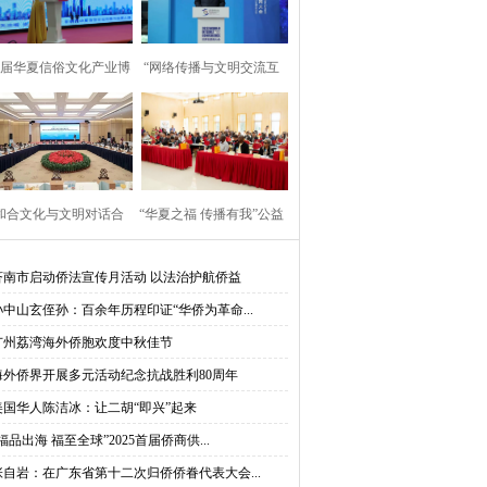
首届华夏信俗文化产业博
“网络传播与文明交流互
览会”在京启动
鉴”论坛在乌镇举行
一
“和合文化与文明对话合
“华夏之福 传播有我”公益
”大使圆桌对话会在台州
行走进莫桑比克蒙德拉内
济南市启动侨法宣传月活动 以法治护航侨益
孙中山玄侄孙：百余年历程印证“华侨为革命...
举行
大学
广州荔湾海外侨胞欢度中秋佳节
海外侨界开展多元活动纪念抗战胜利80周年
美国华人陈洁冰：让二胡“即兴”起来
福品出海 福至全球”2025首届侨商供...
张自岩：在广东省第十二次归侨侨眷代表大会...