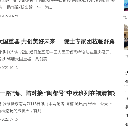
际问题专家佩拉·卡帕西奥塔基日前接受经济日报记者采访时表
带一路”倡议提出近十年，为...
/ 2022-11-29
“
大国重器 共创美好未来----院士专家团莅临舒勇每日
展，架起科技与人文的丝路金桥
道讯(张华谢 报道)近日第五届中国人因工程高峰论坛在重庆召开。
​
以“铸魂大国重器，共创美...
/ 2022-10-13
作
·
·
·
带一路”海、陆对接 “闽都号”中欧班列在福清首发
·
 张维摄东南网7月15日讯（本网记者 陈楠 通讯员 张维）今天上
·
着悠扬的汽笛声，首列...
·
“
/ 2022-07-15
·