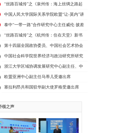
“丝路百城传”之《泉州传：海上丝绸之路起
点》新书首发式在泉州举行
中国人民大学国际关系学院欧盟“让-莫内”讲
席教授、国际事务研究所所长、欧盟研究中
泰中“一带一路”合作研究中心主任威伦·披差
心主任王义桅受邀出席2023“为人类造福·与
翁帕迪受邀出席2023“为人类造福·与丝路对
“丝路百城传”之《杭州传：住在天堂》新书
丝路对话”活动并发言
话”活动并发言
首发式在杭州举行
第十四届全国政协委员、中国社会艺术协会
副主席舒勇受邀出席2023“为人类造福·与丝
中国社会科学院世界经济与政治研究所研究
路对话”活动并发言
员、中国社科院大学教授薛力受邀出席
浙江大学区域协调发展研究中心副主任、中
2023“为人类造福·与丝路对话”活动并发言
国西部发展研究院常务副院长董雪兵受邀出
欧盟亚洲中心副主任马蒂儿受邀出席
席2023“为人类造福·与丝路对话”活动并发言
2023“为人类造福·与丝路对话”活动并发言
塞拉利昂共和国驻华副大使罗格受邀出席
2023“为人类造福·与丝路对话”活动并发言
侨领之声