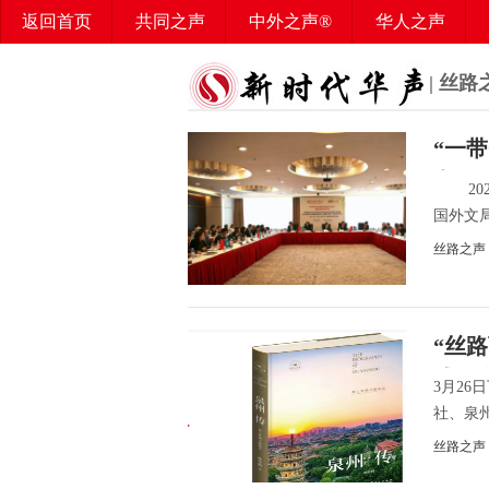
返回首页
共同之声
中外之声®
华人之声
华媒之声
百姓之声®
华声智库
华声学堂
| 丝路
“一
办
202
国外文局
丝路之声
“丝
式在
3月2
社、泉州
丝路之声