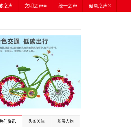
旅之声
文明之声®
统一之声
健康之声®
举
发
头条关注
基层人物
热门资讯