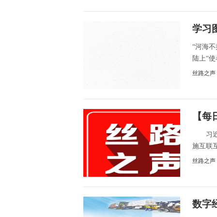
学习
“河海
陆上“使
丝路之声
【每
习近平
施互联互
丝路之声
数字