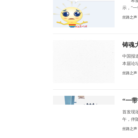
希腊国
示，“一
丝路之声
铸魂
画巡
中国报
本届论坛
丝路之声
“一
首发现场
午，伴随
丝路之声