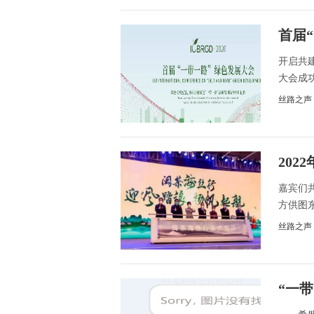
首届
开启共
大会成
丝路之声
20
嘉宾们共
方供图东
丝路之声
“一