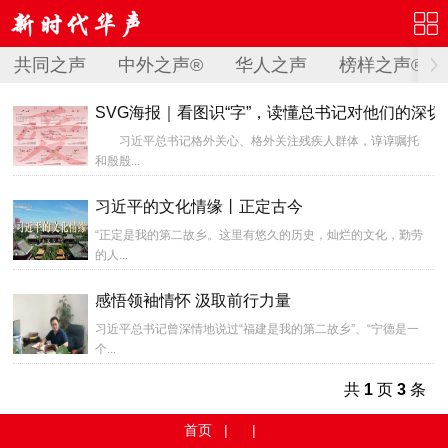
共同之声
中外之声®
华人之声
榜样之声®
SVG海报｜看图识“字”，读懂总书记对他们的深切
习近平总书记格外关心、格外关注残疾人群体，谆谆嘱托
和殷殷...
习近平的文化情缘丨正定古今
“正定是我的第二故乡。这里有悠久的历史，灿烂的文化，勤劳
的人...
感悟领袖情怀 汲取前行力量
习近平总书记曾深情地说过“福建是我的第二故乡”、“宁德是一
个...
共
1
页
3
条
首页
| |