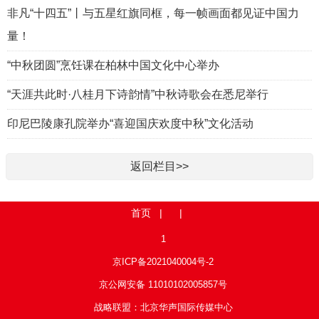
非凡“十四五”丨与五星红旗同框，每一帧画面都见证中国力
量！
“中秋团圆”烹饪课在柏林中国文化中心举办
“天涯共此时·八桂月下诗韵情”中秋诗歌会在悉尼举行
印尼巴陵康孔院举办“喜迎国庆欢度中秋”文化活动
返回栏目>>
首页
| |
1
京ICP备2021040004号-2
京公网安备 11010102005857号
战略联盟：北京华声国际传媒中心