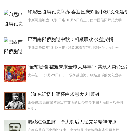
印尼巴陵康孔院举办“喜迎国庆欢度中秋”文化活动
中新网雅加达10月6日电 10月5日晚上，由中国信阳师范大学...
巴西南部侨胞过中秋：相聚联欢 公益义捐
中新网圣保罗10月8日电 (记者 林春茵)赏月饼怀乡，捐油米...
“金蛇献瑞·福耀未来全球大拜年”：共筑人类命运
大年初一（1月29日），一场跨越山海、联结全球的文化盛事
——...
【红色记忆】缅怀白求恩大夫‖萧锋
萧锋遗稿 萧南溪整理写在前面的话今年是中国人民抗日战争胜
利8...
赓续红色血脉：李大钊后人忆先辈精神传承
在红色革命历史的长河中，李大钊及其家族的事迹熠熠生辉。