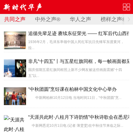
共同之声
中外之声®
华人之声
榜样之声®
追循先辈足迹 赓续东征荣光 —— 红军后代山西行
1936年2月，毛泽东率领中国人民红军抗日先锋军东渡黄河，
拉...
非凡“十四五”丨与五星红旗同框，每一帧画面都见
国庆假期五星红旗同框照上新不少网友被这些画面震撼“十四
五”以...
“中秋团圆”烹饪课在柏林中国文化中心举办
中新网柏林10月12日电 当地时间11日，“中秋团圆”烹...
“天涯共此时·八桂月下诗韵情”中秋诗歌会在悉尼举
中新网悉尼10月1日电 (记者 薄雯雯)在中秋佳节来临之际...