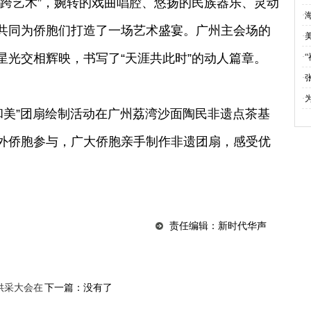
艺术”，婉转的戏曲唱腔、悠扬的民族器乐、灵动
·
共同为侨胞们打造了一场艺术盛宴。广州主会场的
·
星光交相辉映，书写了“天涯共此时”的动人篇章。
·
“
·
·
美”团扇绘制活动在广州荔湾沙面陶民非遗点茶基
外侨胞参与，广大侨胞亲手制作非遗团扇，感受优
责任编辑：新时代华声
商供采大会在
下一篇：没有了