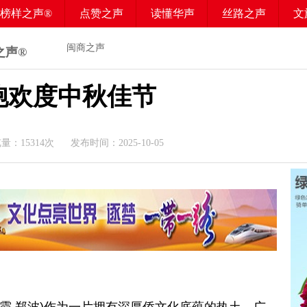
榜样之声®
点赞之声
读懂华声
丝路之声
文
闽商之声
之声®
胞欢度中秋佳节
览量：
15314
次 发布时间：2025-10-05