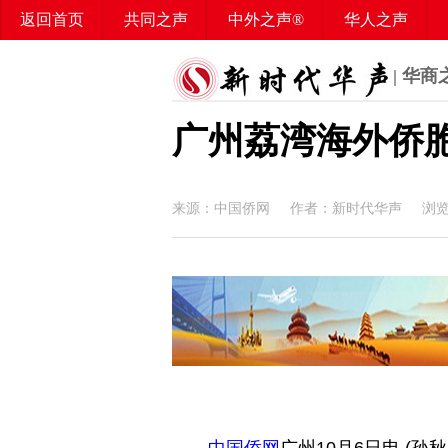
返回首页
共同之声
中外之声®
华人之声
华媒之声
百姓之声®
华声智库
华声学堂
| 华商
广州荔湾海外侨
来源：中国侨网 作者：新时代华声 浏