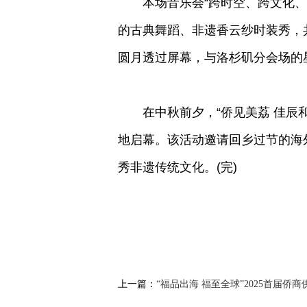
本场音乐会“跨时空、跨文化、跨
的古典舞蹈、非遗香云纱时装秀，
圆月透过屏幕，与洛杉矶分会场的
在中秋前夕，“侨见美荔 佳辰和
地启幕。该活动邀请回乡过节的海
秀非遗传统文化。(完)
上一篇：
“福品出海 福至全球”2025首届侨