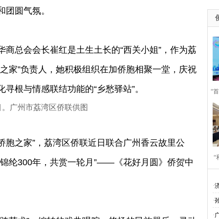
和团圆气氛。
总会会长崔红是土生土长的“西关小姐”，作为荔
胞之家”负责人，她积极组织在加侨胞相聚一堂，庆祝
化寻根与情感联结功能的“乡愁驿站”。
“
目。广州市荔湾区侨联供图
侨胞之家”，荔湾区侨联近日联合广州香云故里公
​
锦纶300年，共赏一轮月”——《花好月圆》侨贺中
作
·
·
·