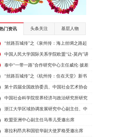
头条关注
基层人物
热门资讯
“丝路百城传”之《泉州传：海上丝绸之路起
点》新书首发式在泉州举行
中国人民大学国际关系学院欧盟“让-莫内”讲
席教授、国际事务研究所所长、欧盟研究中
泰中“一带一路”合作研究中心主任威伦·披差
心主任王义桅受邀出席2023“为人类造福·与
翁帕迪受邀出席2023“为人类造福·与丝路对
“丝路百城传”之《杭州传：住在天堂》新书
丝路对话”活动并发言
话”活动并发言
首发式在杭州举行
第十四届全国政协委员、中国社会艺术协会
副主席舒勇受邀出席2023“为人类造福·与丝
中国社会科学院世界经济与政治研究所研究
路对话”活动并发言
员、中国社科院大学教授薛力受邀出席
浙江大学区域协调发展研究中心副主任、中
2023“为人类造福·与丝路对话”活动并发言
国西部发展研究院常务副院长董雪兵受邀出
欧盟亚洲中心副主任马蒂儿受邀出席
席2023“为人类造福·与丝路对话”活动并发言
2023“为人类造福·与丝路对话”活动并发言
塞拉利昂共和国驻华副大使罗格受邀出席