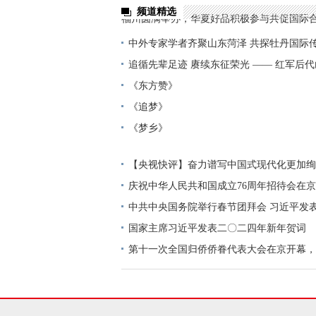
频道精选
福州圆满举办，华夏好品积极参与共促国际
中外专家学者齐聚山东菏泽 共探牡丹国际
追循先辈足迹 赓续东征荣光 —— 红军后
《东方赞》
《追梦》
《梦乡》
【央视快评】奋力谱写中国式现代化更加绚
庆祝新中国成立76周年
庆祝中华人民共和国成立76周年招待会在京
表重要讲话
中共中央国务院举行春节团拜会 习近平发
国家主席习近平发表二〇二四年新年贺词
第十一次全国归侨侨眷代表大会在京开幕，
国家领导人到会祝贺。