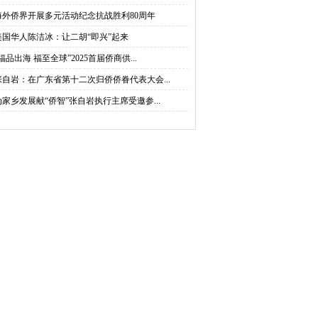
海外侨界开展多元活动纪念抗战胜利80周年
美国华人陈洁冰：让二胡“即兴”起来
福品出海 福至全球”2025首届侨商供...
张自岩：在广东省第十二次归侨侨眷代表大会...
为家乡发展献“侨智”张自岩执行主席受邀参...