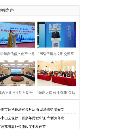
2023“为人类造福·与丝路对话”活动并发言
侨领之声
首届华夏信俗文化产业博
“网络传播与文明交流互
览会”在京启动
鉴”论坛在乌镇举行
“和合文化与文明对话合
“华夏之福 传播有我”公益
”大使圆桌对话会在台州
行走进莫桑比克蒙德拉内
济南市启动侨法宣传月活动 以法治护航侨益
孙中山玄侄孙：百余年历程印证“华侨为革命...
举行
大学
广州荔湾海外侨胞欢度中秋佳节